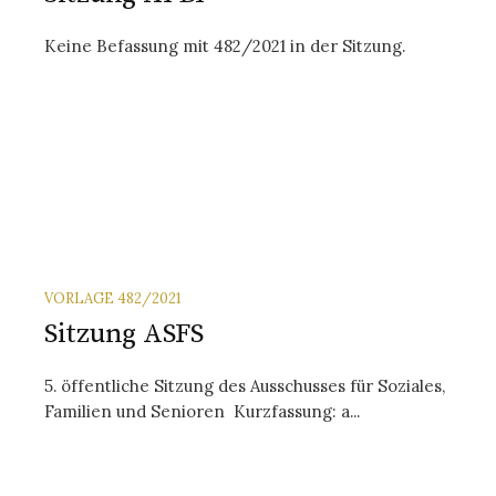
Keine Befassung mit 482/2021 in der Sitzung.
VORLAGE 482/2021
Sitzung ASFS
5. öf­fent­liche Sitz­ung des Aus­schus­ses für So­zial­es,
Fa­mi­lien und Se­nior­en Kurz­fas­sung: a...