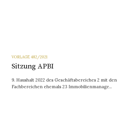
VORLAGE 482/2021
Sitzung APBI
9. Haus­halt 2022 des Ge­schäfts­be­reiches 2 mit den
Fach­be­reichen ehe­mals 23 Im­mo­bi­lien­ma­na­ge­...