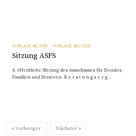
VORLAGE 48/2015
VORLAGE 482/2021
/
Sitzung ASFS
4. öf­fent­liche Sitz­ung des Aus­schus­ses für So­zial­es,
Fa­mi­lien und Se­nior­en B e r a t u n g s e r g ...
Seitennummerierung
« Vorheriger
Nächster »