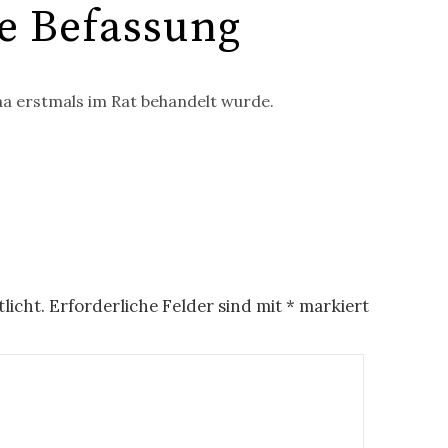
le Befassung
a erst­mals im Rat be­han­delt wur­de.
licht.
Erforderliche Felder sind mit
*
markiert