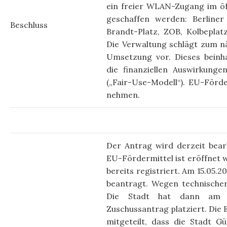
ein freier WLAN-Zugang im öff
ge­schaffen werden: Berliner
Beschluss
Brandt-Platz, ZOB, Kolbeplat
Die Ver­walt­ung schlägt zum 
Umsetzung vor. Die­ses be­in­ha
die finan­ziellen Aus­wir­kung
(„Fair-Use-Modell“). EU-Förde
nehmen.
Der Antrag wird derzeit bearb
EU-Fördermittel ist eröffnet w
bereits registriert. Am 15.05.2
beantragt. Wegen technischer
Die Stadt hat dann am 07
Zuschussantrag platziert. Die
mitgeteilt, dass die Stadt Gü