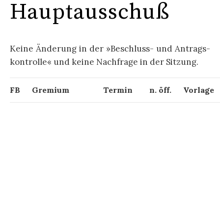
Hauptausschuß
Keine Än­der­ung in der »Be­schluss- und An­trags­
kon­trolle« und kei­ne Nach­fra­ge in der Sitz­ung.​​​​​​​​​​​
FB
Gremium
Termin
n. öff.
Vorlage