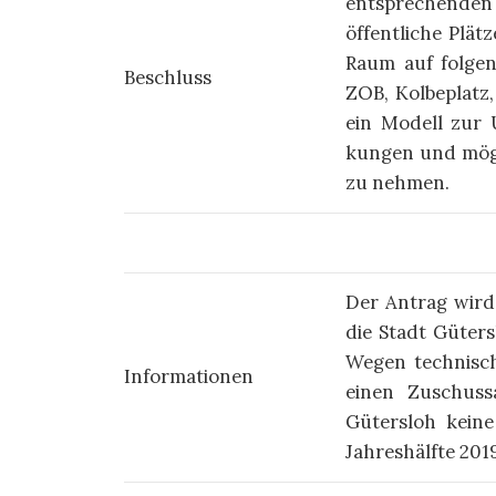
entsprechenden
öffentliche Plät
Raum auf fol­gen
Beschluss
ZOB, Kolbeplatz,
ein Modell zur Um
kungen und mög­l
zu nehmen.
Der Antrag wird 
die Stadt Güters
Wegen technisch
Informationen
einen Zuschussa
Gütersloh keine
Jahreshälfte 201