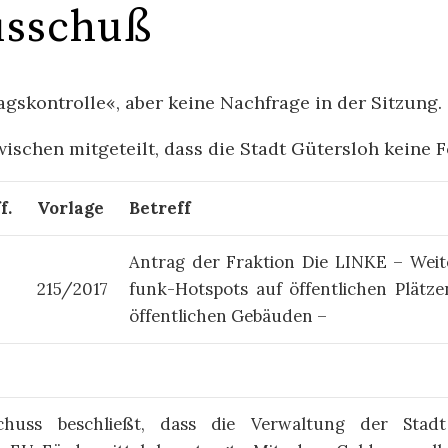
usschuß
­kon­trolle«, aber kei­ne Nach­fra­ge in der Sitz­ung.
wi­schen mit­ge­teilt, dass die Stadt Gütersloh keine 
ff.
Vorlage
Betreff
An­trag der Frak­tion Die LIN­KE – Wei­te
215/2017
funk-Hot­spots auf öf­fent­li­chen Plätz­
öf­fent­li­chen Ge­bäu­den –
chuss beschließt, dass die Verwaltung der Stad