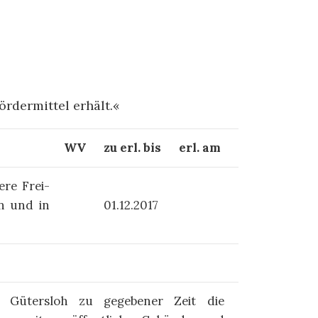
Fördermittel erhält.«
WV
zu erl. bis
erl. am
­re Frei­
en und in
01.12.2017
t Gütersloh zu gegebener Zeit die