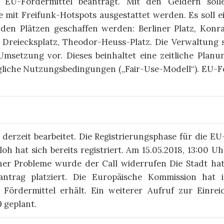
 EU-Fördermittel beantragt. Mit den Geldern soll
ze mit Frei­funk-Hotspots aus­ge­stattet werden. Es soll
den Plätzen ge­schaffen werden: Berliner Platz, Konr
 Dreiecksplatz, Theodor-Heuss-Platz. Die Ver­walt­un
setzung vor. Die­ses be­in­haltet eine zeit­liche Planun
iche Nutzungs­be­ding­un­gen („Fair-Use-Modell“). EU-F
derzeit bearbeitet. Die Registrierungsphase für die EU
loh hat sich bereits registriert. Am 15.05.2018, 13:00 U
er Probleme wurde der Call widerrufen Die Stadt hat
ntrag platziert. Die Europäische Kommission hat i
 Fördermittel erhält. Ein weiterer Aufruf zur Einre
9 geplant.