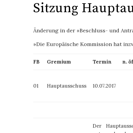
Sitzung Haupta
Änderung in der »Beschluss- und An­trags
»Die Euro­pä­ische Kom­mis­sion hat in­z
FB
Gremium
Termin
n. ö
01
Hauptausschuss
10.07.2017
Der Hauptauss