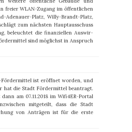
en weitere öffentliche Gebäude und
 ein freier WLAN-Zugang im öffent­lichen
ad-Adenauer-Platz, Willy-Brandt-Platz,
g schlägt zum nächsten Haupt­ausschuss
g, be­leuchtet die finan­ziellen Aus­wir­
örder­mittel sind möglichst in Anspruch
-Fördermittel ist eröffnet worden, und
hr hat die Stadt Fördermittel beantragt.
 dann am 07.11.2018 im Wifi4ER-Portal
nzwischen mitgeteilt, dass die Stadt
ichung von Anträgen ist für die erste